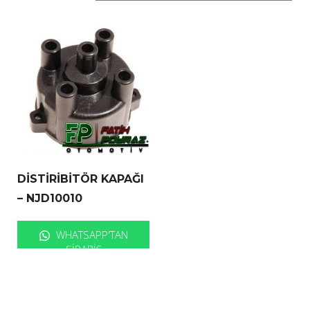
DİSTİRİBİTÖR KAPAĞI
– NJD10010
WHATSAPP'TAN
SIPARIŞ