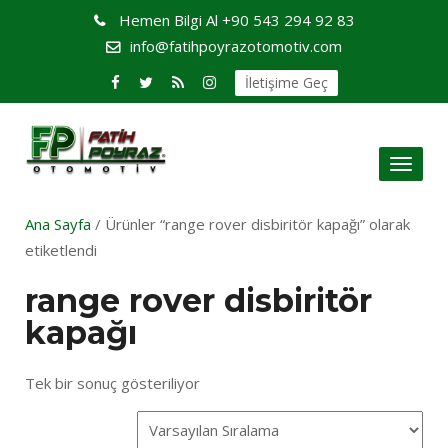
Hemen Bilgi Al
+90 543 294 92 83
info@fatihpoyrazotomotiv.com
İletişime Geç
Toggl
naviga
Ana Sayfa
/ Ürünler “range rover disbiritör kapağı” olarak
etiketlendi
range rover disbiritör
kapağı
Tek bir sonuç gösteriliyor