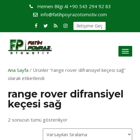
Hemen Bilgi Al
+90 543 294 92 83
info@fatihpoyrazotomotiv.com
İletişime Geç
Toggl
naviga
Ana Sayfa
/ Ürünler “range rover difransiyel keçesi sağ”
olarak etiketlendi
range rover difransiyel
keçesi sağ
2 sonucun tümü gösteriliyor