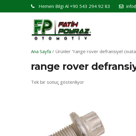
Hemen Bilgi Al
+90 543 294 92 83
info
Ana Sayfa
/ Ürünler “range rover defransiyel civatas
range rover defransiy
Tek bir sonuç gösteriliyor