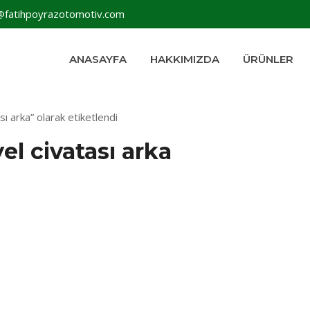
@fatihpoyrazotomotiv.com
ANASAYFA
HAKKIMIZDA
ÜRÜNLER
ı arka” olarak etiketlendi
el civatası arka