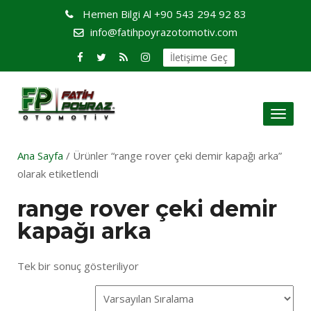
Hemen Bilgi Al
+90 543 294 92 83
info@fatihpoyrazotomotiv.com
İletişime Geç
Toggl
naviga
Ana Sayfa
/ Ürünler “range rover çeki demir kapağı arka”
olarak etiketlendi
range rover çeki demir
kapağı arka
Tek bir sonuç gösteriliyor