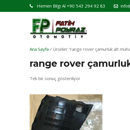
Hemen Bilgi Al
+90 543 294 92 83
info
Ana Sayfa
/ Ürünler “range rover çamurluk alt muhaf
range rover çamurlu
Tek bir sonuç gösteriliyor