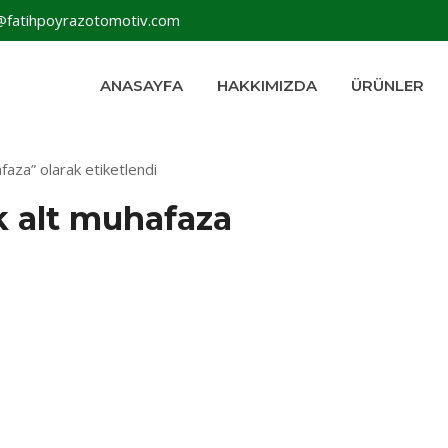
@fatihpoyrazotomotiv.com
ANASAYFA
HAKKIMIZDA
ÜRÜNLER
aza” olarak etiketlendi
k alt muhafaza