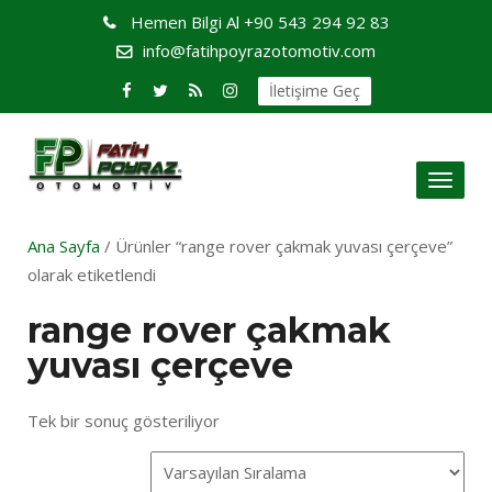
Hemen Bilgi Al
+90 543 294 92 83
info@fatihpoyrazotomotiv.com
İletişime Geç
Toggl
naviga
Ana Sayfa
/ Ürünler “range rover çakmak yuvası çerçeve”
olarak etiketlendi
range rover çakmak
yuvası çerçeve
Tek bir sonuç gösteriliyor