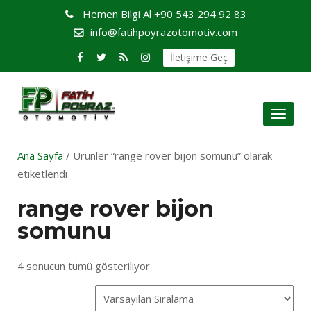
Hemen Bilgi Al
+90 543 294 92 83
info@fatihpoyrazotomotiv.com
İletişime Geç
Toggl
naviga
Ana Sayfa
/ Ürünler “range rover bijon somunu” olarak
etiketlendi
range rover bijon
somunu
4 sonucun tümü gösteriliyor