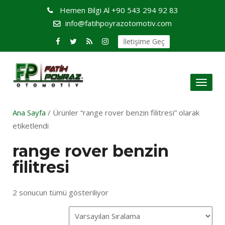
Hemen Bilgi Al
+90 543 294 92 83
info@fatihpoyrazotomotiv.com
İletişime Geç
Toggl
naviga
Ana Sayfa
/ Ürünler “range rover benzin filitresi” olarak
etiketlendi
range rover benzin
filitresi
2 sonucun tümü gösteriliyor