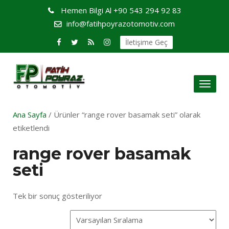
Hemen Bilgi Al
+90 543 294 92 83
info@fatihpoyrazotomotiv.com
İletişime Geç
Toggl
naviga
Ana Sayfa
/ Ürünler “range rover basamak seti” olarak
etiketlendi
range rover basamak
seti
Tek bir sonuç gösteriliyor