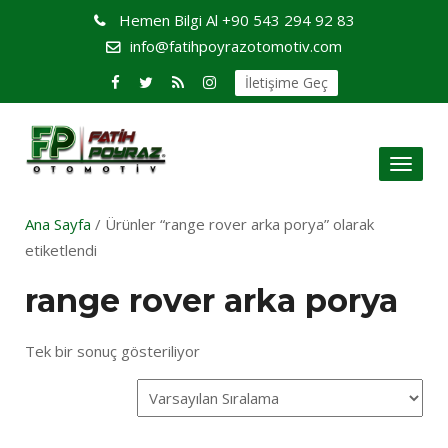
Hemen Bilgi Al
+90 543 294 92 83
info@fatihpoyrazotomotiv.com
İletişime Geç
Toggl
naviga
Ana Sayfa
/ Ürünler “range rover arka porya” olarak
etiketlendi
range rover arka porya
Tek bir sonuç gösteriliyor