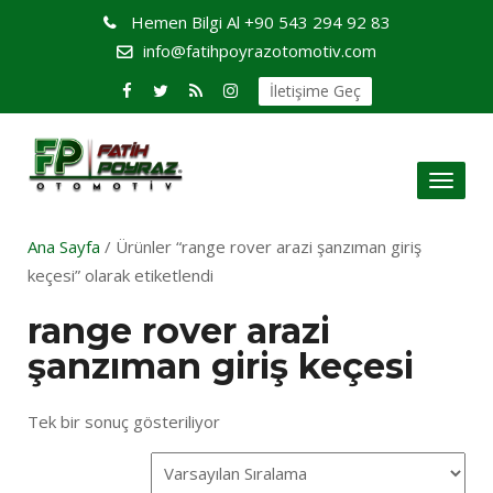
Hemen Bilgi Al
+90 543 294 92 83
info@fatihpoyrazotomotiv.com
İletişime Geç
Toggl
naviga
Ana Sayfa
/ Ürünler “range rover arazi şanzıman giriş
keçesi” olarak etiketlendi
range rover arazi
şanzıman giriş keçesi
Tek bir sonuç gösteriliyor