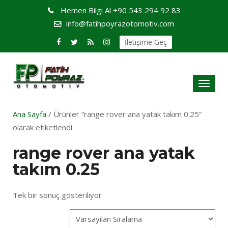
Hemen Bilgi Al
+90 543 294 92 83
info@fatihpoyrazotomotiv.com
İletişime Geç
Toggl
naviga
Ana Sayfa
/ Ürünler “range rover ana yatak takım 0.25”
olarak etiketlendi
range rover ana yatak
takım 0.25
Tek bir sonuç gösteriliyor