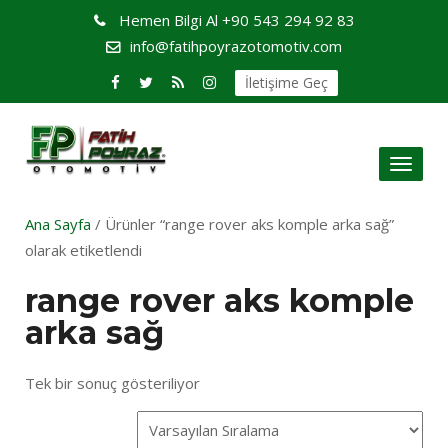
Hemen Bilgi Al
+90 543 294 92 83
info@fatihpoyrazotomotiv.com
İletişime Geç
Toggl
naviga
Ana Sayfa
/ Ürünler “range rover aks komple arka sağ”
olarak etiketlendi
range rover aks komple
arka sağ
Tek bir sonuç gösteriliyor