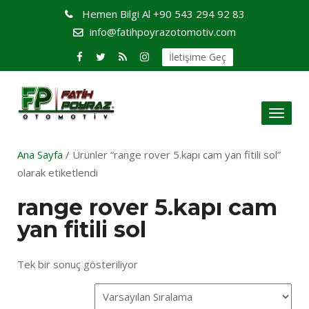
Hemen Bilgi Al
+90 543 294 92 83
info@fatihpoyrazotomotiv.com
İletişime Geç
Toggl
naviga
Ana Sayfa
/ Ürünler “range rover 5.kapı cam yan fitili sol”
olarak etiketlendi
range rover 5.kapı cam
yan fitili sol
Tek bir sonuç gösteriliyor