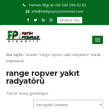
Hemen Bilgi Al
+90 543 294 92 83
info@fatihpoyrazotomotiv.com
İletişime Geç
Toggl
naviga
Ana Sayfa
/ Ürünler “range ropver yakıt radyatörü” olarak
etiketlendi
range ropver yakıt
radyatörü
Tek bir sonuç gösteriliyor