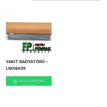
YAKIT RADYATÖRÜ –
LR016639
WHATSAPP'TAN
SIPARIŞ