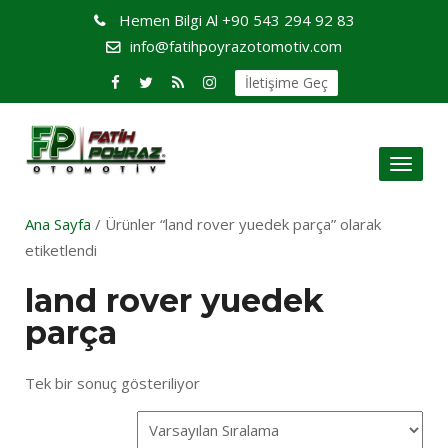
Hemen Bilgi Al
+90 543 294 92 83
info@fatihpoyrazotomotiv.com
İletişime Geç
Toggl
naviga
Ana Sayfa
/ Ürünler “land rover yuedek parça” olarak
etiketlendi
land rover yuedek
parça
Tek bir sonuç gösteriliyor