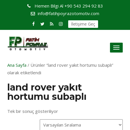
Hemen Bilgi Al
+90 543 294 92 83
info@fatihpoyrazotomotiv.com
İletişime Geç
Toggl
naviga
Ana Sayfa
/ Ürünler “land rover yakıt hortumu subaplı”
olarak etiketlendi
land rover yakıt
hortumu subaplı
Tek bir sonuç gösteriliyor