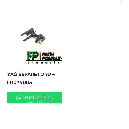
YAĞ SEPARETÖRÜ –
LR074003
WHATSAPP'TAN
SIPARIŞ