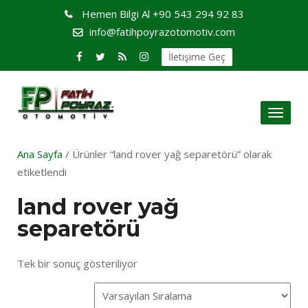
Hemen Bilgi Al
+90 543 294 92 83
info@fatihpoyrazotomotiv.com
İletişime Geç
Toggl
naviga
Ana Sayfa
/ Ürünler “land rover yağ separetörü” olarak
etiketlendi
land rover yağ
separetörü
Tek bir sonuç gösteriliyor