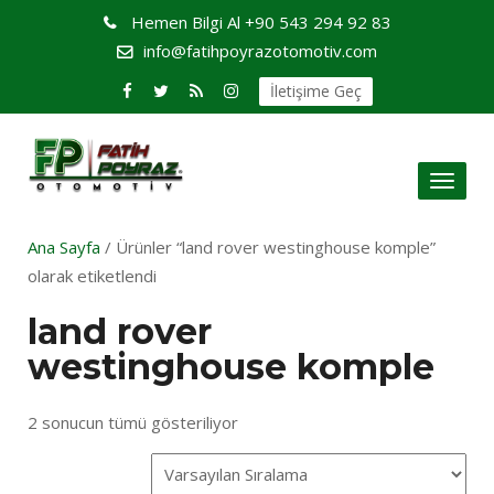
Hemen Bilgi Al
+90 543 294 92 83
info@fatihpoyrazotomotiv.com
İletişime Geç
Toggl
naviga
Ana Sayfa
/ Ürünler “land rover westinghouse komple”
olarak etiketlendi
land rover
westinghouse komple
2 sonucun tümü gösteriliyor