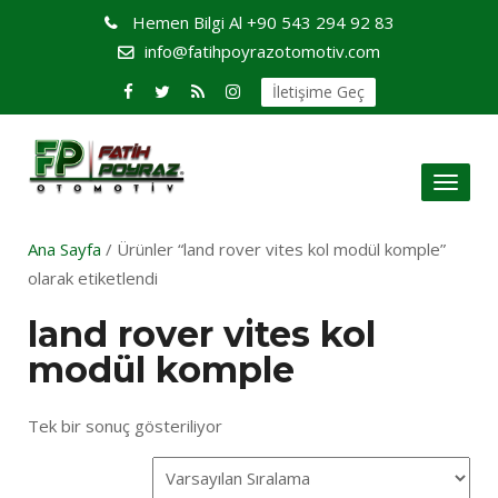
Hemen Bilgi Al
+90 543 294 92 83
info@fatihpoyrazotomotiv.com
İletişime Geç
Toggl
naviga
Ana Sayfa
/ Ürünler “land rover vites kol modül komple”
olarak etiketlendi
land rover vites kol
modül komple
Tek bir sonuç gösteriliyor