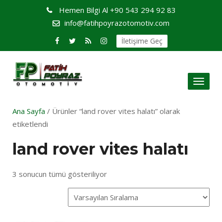
Hemen Bilgi Al
+90 543 294 92 83
info@fatihpoyrazotomotiv.com
İletişime Geç
Toggl
naviga
Ana Sayfa
/ Ürünler “land rover vites halatı” olarak
etiketlendi
land rover vites halatı
3 sonucun tümü gösteriliyor