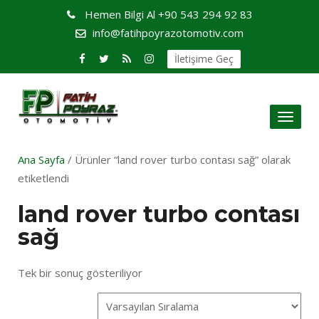
Hemen Bilgi Al
+90 543 294 92 83
info@fatihpoyrazotomotiv.com
İletişime Geç
Toggl
naviga
Ana Sayfa
/ Ürünler “land rover turbo contası sağ” olarak
etiketlendi
land rover turbo contası
sağ
Tek bir sonuç gösteriliyor