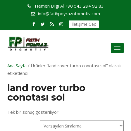
Hemen Bilgi Al
+90 543 294 92 83
info@fatihpoyrazotomotiv.com
İletişime Geç
Toggl
naviga
Ana Sayfa
/ Ürünler “land rover turbo conotası sol” olarak
etiketlendi
land rover turbo
conotası sol
Tek bir sonuç gösteriliyor