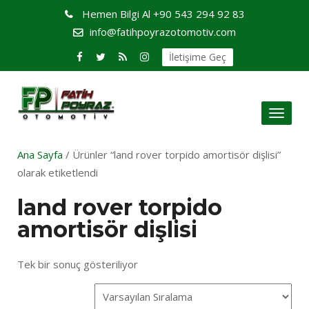
Hemen Bilgi Al
+90 543 294 92 83
info@fatihpoyrazotomotiv.com
İletişime Geç
Toggl
naviga
Ana Sayfa
/ Ürünler “land rover torpido amortisör dişlisi”
olarak etiketlendi
land rover torpido
amortisör dişlisi
Tek bir sonuç gösteriliyor