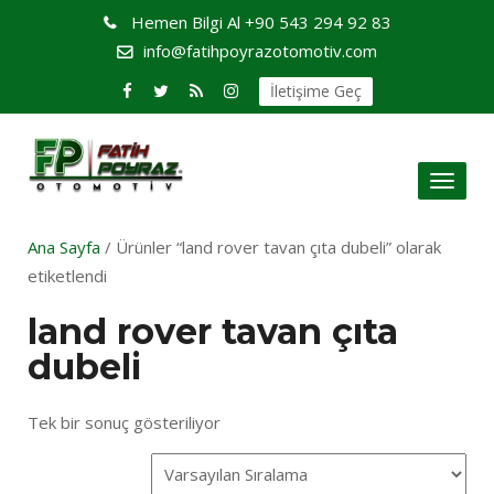
Hemen Bilgi Al
+90 543 294 92 83
info@fatihpoyrazotomotiv.com
İletişime Geç
Toggl
naviga
Ana Sayfa
/ Ürünler “land rover tavan çıta dubeli” olarak
etiketlendi
land rover tavan çıta
dubeli
Tek bir sonuç gösteriliyor