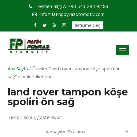
Hemen Bilgi Al
+90 543 294 92 83
info@fatihpoyrazotomotiv.com
İletişime Geç
Toggl
naviga
Ana Sayfa
/ Ürünler “land rover tampon köşe spoliri ön
sağ” olarak etiketlendi
land rover tampon köşe
spoliri ön sağ
Tek bir sonuç gösteriliyor