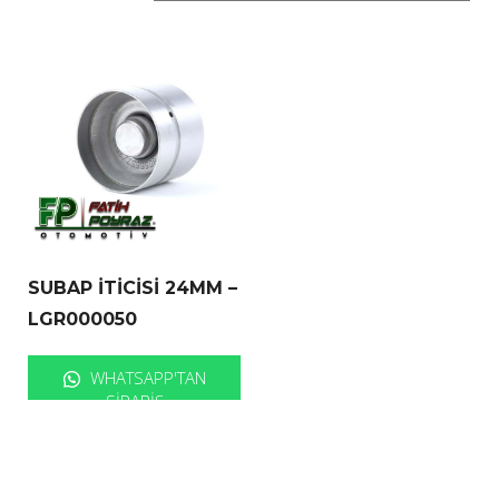
SUBAP İTİCİSİ 24MM –
LGR000050
WHATSAPP'TAN
SIPARIŞ