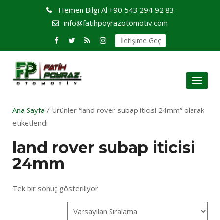
Hemen Bilgi Al
+90 543 294 92 83
info@fatihpoyrazotomotiv.com
İletişime Geç
Toggl
naviga
Ana Sayfa
/ Ürünler “land rover subap iticisi 24mm” olarak
etiketlendi
land rover subap iticisi
24mm
Tek bir sonuç gösteriliyor