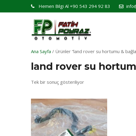
Hemen Bilgi Al
+90 543 294 92 83
info
Ana Sayfa
/ Ürünler “land rover su hortumu & bağlan
land rover su hortum
Tek bir sonuç gösteriliyor