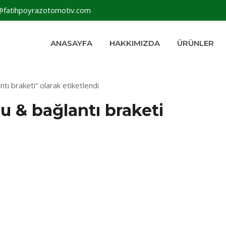
@fatihpoyrazotomotiv.com
ANASAYFA
HAKKIMIZDA
ÜRÜNLER
tı braketi” olarak etiketlendi
u & bağlantı braketi