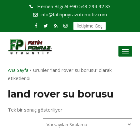
Hemen Bilgi Al
+90 543 294 92 83
info@fatihpoyrazotomotiv.com
İletişime Geç
Toggl
naviga
Ana Sayfa
/ Ürünler “land rover su borusu” olarak
etiketlendi
land rover su borusu
Tek bir sonuç gösteriliyor