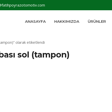
@fatihpoyrazotomotiv.com
ANASAYFA
HAKKIMIZDA
ÜRÜNLER
tampon)” olarak etiketlendi
bası sol (tampon)