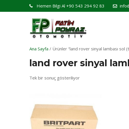
Hemen Bilgi Al
+90 543 294 92 83
info
Ana Sayfa
/ Ürünler “land rover sinyal lambası sol (
land rover sinyal lam
Tek bir sonuç gösteriliyor