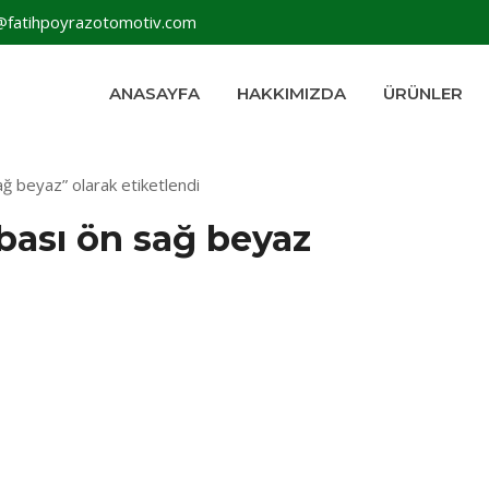
@fatihpoyrazotomotiv.com
ANASAYFA
HAKKIMIZDA
ÜRÜNLER
ağ beyaz” olarak etiketlendi
mbası ön sağ beyaz