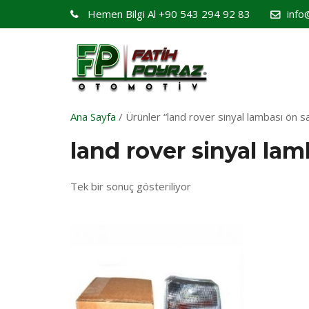
Hemen Bilgi Al
+90 543 294 92 83
info
Ana Sayfa
/ Ürünler “land rover sinyal lambası ön s
land rover sinyal la
Tek bir sonuç gösteriliyor