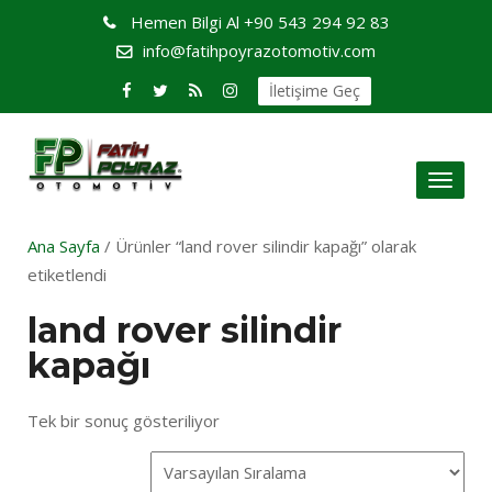
Hemen Bilgi Al
+90 543 294 92 83
info@fatihpoyrazotomotiv.com
İletişime Geç
Toggl
naviga
Ana Sayfa
/ Ürünler “land rover silindir kapağı” olarak
etiketlendi
land rover silindir
kapağı
Tek bir sonuç gösteriliyor