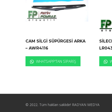
CAM SİLGİ SÜPÜRGESİ ARKA
SİLEC
– AWR4116
LR04
WHATSAPP'TAN SIPARIŞ
W
© 2022. Tüm hakları saklıdır! RADYAN MEDYA