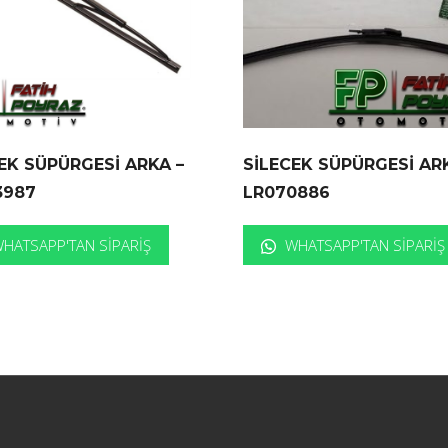
EK SÜPÜRGESİ ARKA –
SİLECEK SÜPÜRGESİ AR
3987
LR070886
HATSAPP'TAN SIPARIŞ
WHATSAPP'TAN SIPARIŞ