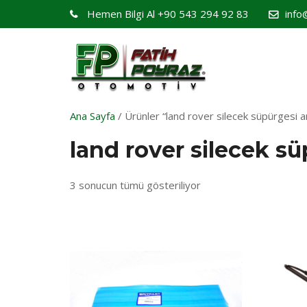
Hemen Bilgi Al
+90 543 294 92 83
info
Ana Sayfa
/ Ürünler “land rover silecek süpürgesi ar
land rover silecek sü
3 sonucun tümü gösteriliyor