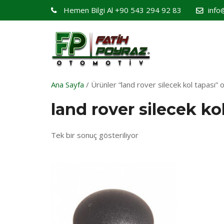
Hemen Bilgi Al
+90 543 294 92 83
info
Ana Sayfa
/ Ürünler “land rover silecek kol tapası” o
land rover silecek ko
Tek bir sonuç gösteriliyor