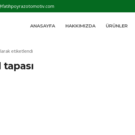
@fatihpoyrazotomotiv.com
ANASAYFA
HAKKIMIZDA
ÜRÜNLER
larak etiketlendi
l tapası