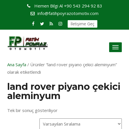
Hemen Bilgi Al
+90 543 294 92 83
info@fatihpoyrazotomotiv.com
İletişime Geç
Toggl
naviga
Ana Sayfa
/ Ürünler “land rover piyano çekici aleminyum”
olarak etiketlendi
land rover piyano çekici
aleminyum
Tek bir sonuç gösteriliyor