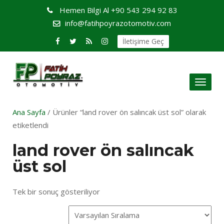
Hemen Bilgi Al
+90 543 294 92 83
info@fatihpoyrazotomotiv.com
İletişime Geç
Toggl
naviga
Ana Sayfa
/ Ürünler “land rover ön salıncak üst sol” olarak
etiketlendi
land rover ön salıncak
üst sol
Tek bir sonuç gösteriliyor