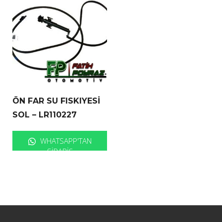
ÖN FAR SU FISKIYESİ
SOL – LR110227
WHATSAPP'TAN
SIPARIŞ