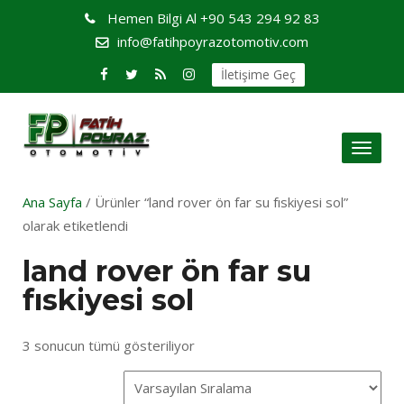
Hemen Bilgi Al
+90 543 294 92 83
info@fatihpoyrazotomotiv.com
İletişime Geç
Toggl
naviga
Ana Sayfa
/ Ürünler “land rover ön far su fıskiyesi sol”
olarak etiketlendi
land rover ön far su
fıskiyesi sol
3 sonucun tümü gösteriliyor