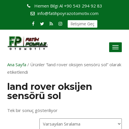
Hemen Bilgi Al
+90 543 294 92 83
info@fatihpoyrazotomotiv.com
İletişime Geç
Toggl
naviga
Ana Sayfa
/ Ürünler “land rover oksijen sensörü sol” olarak
etiketlendi
land rover oksijen
sensörü sol
Tek bir sonuç gösteriliyor