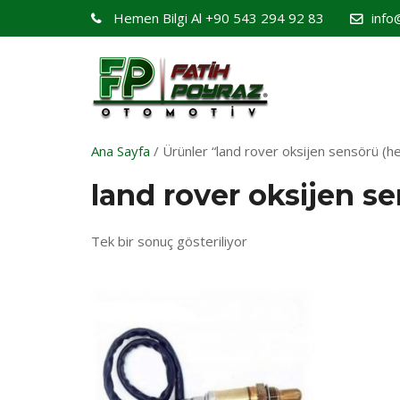
Hemen Bilgi Al
+90 543 294 92 83
info
Ana Sayfa
/ Ürünler “land rover oksijen sensörü (he
land rover oksijen s
Tek bir sonuç gösteriliyor