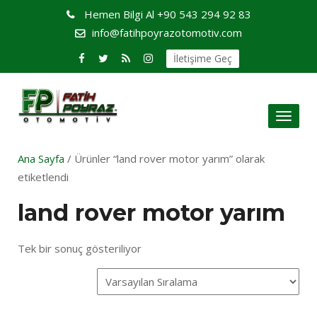
Hemen Bilgi Al
+90 543 294 92 83
info@fatihpoyrazotomotiv.com
İletişime Geç
Toggl
naviga
Ana Sayfa
/ Ürünler “land rover motor yarım” olarak
etiketlendi
land rover motor yarım
Tek bir sonuç gösteriliyor