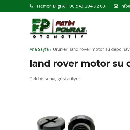
Hemen Bilgi Al
+90 543 294 92 83
info
Ana Sayfa
/ Ürünler “land rover motor su depo hava
land rover motor su 
Tek bir sonuç gösteriliyor