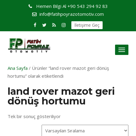
Hemen Bilgi Al
+90 543 294 92 83
info@fatihpoyrazotomotiv.com
İletişime Geç
Toggl
naviga
Ana Sayfa
/ Ürünler “land rover mazot geri dönüş
hortumu” olarak etiketlendi
land rover mazot geri
dönüş hortumu
Tek bir sonuç gösteriliyor