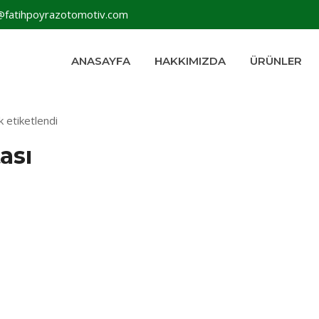
@fatihpoyrazotomotiv.com
ANASAYFA
HAKKIMIZDA
ÜRÜNLER
k etiketlendi
ası