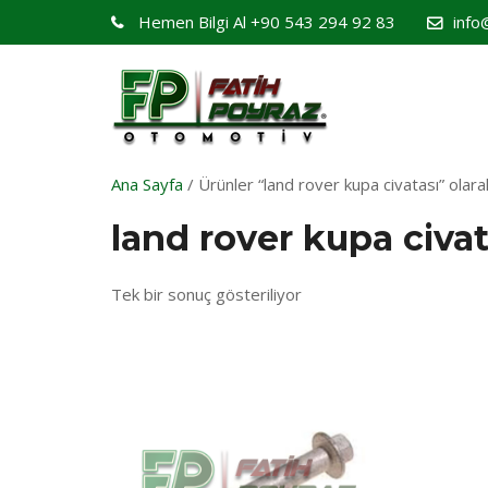
Hemen Bilgi Al
+90 543 294 92 83
info
Ana Sayfa
/ Ürünler “land rover kupa civatası” olara
land rover kupa civat
Tek bir sonuç gösteriliyor