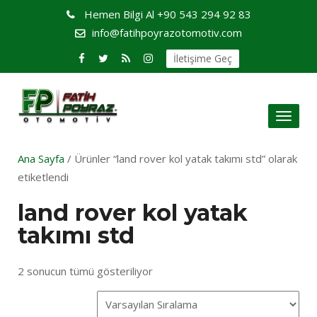
Hemen Bilgi Al
+90 543 294 92 83
info@fatihpoyrazotomotiv.com
İletişime Geç
Toggl
naviga
Ana Sayfa
/ Ürünler “land rover kol yatak takımı std” olarak
etiketlendi
land rover kol yatak
takımı std
2 sonucun tümü gösteriliyor