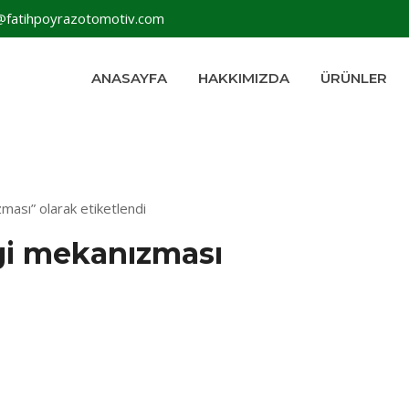
@fatihpoyrazotomotiv.com
ANASAYFA
HAKKIMIZDA
ÜRÜNLER
ması” olarak etiketlendi
rgi mekanızması