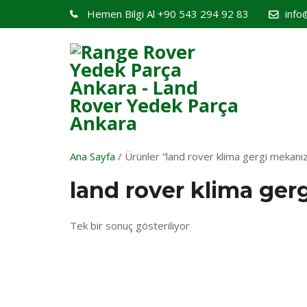
Hemen Bilgi Al
+90 543 294 92 83
info
Ana Sayfa
/ Ürünler “land rover klima gergi mekanız
land rover klima ge
Tek bir sonuç gösteriliyor