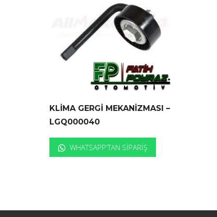
KLİMA GERGİ MEKANİZMASI –
LGQ000040
WHATSAPP'TAN SIPARIŞ