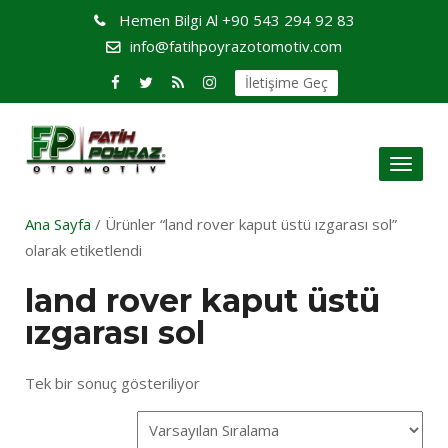
Hemen Bilgi Al
+90 543 294 92 83
info@fatihpoyrazotomotiv.com
İletişime Geç
Toggl
naviga
Ana Sayfa
/ Ürünler “land rover kaput üstü ızgarası sol”
olarak etiketlendi
land rover kaput üstü
ızgarası sol
Tek bir sonuç gösteriliyor