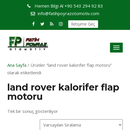
Hemen Bilgi Al
+90 543 294 92 83
info@fatihpoyrazotomotiv.com
İletişime Geç
Toggl
naviga
Ana Sayfa
/ Ürünler “land rover kalorifer flap motoru”
olarak etiketlendi
land rover kalorifer flap
motoru
Tek bir sonuç gösteriliyor