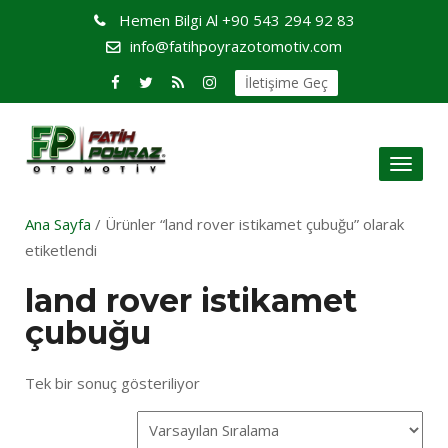
Hemen Bilgi Al
+90 543 294 92 83
info@fatihpoyrazotomotiv.com
İletişime Geç
Toggl
naviga
Ana Sayfa
/ Ürünler “land rover istikamet çubuğu” olarak
etiketlendi
land rover istikamet
çubuğu
Tek bir sonuç gösteriliyor