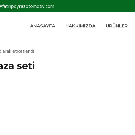
@fatihpoyrazotomotiv.com
ANASAYFA
HAKKIMIZDA
ÜRÜNLER
larak etiketlendi
aza seti