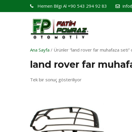
Hemen Bilgi Al
+90 543 294 92 83
info
Ana Sayfa
/ Ürünler “land rover far muhafaza seti” o
land rover far muhaf
Tek bir sonuç gösteriliyor