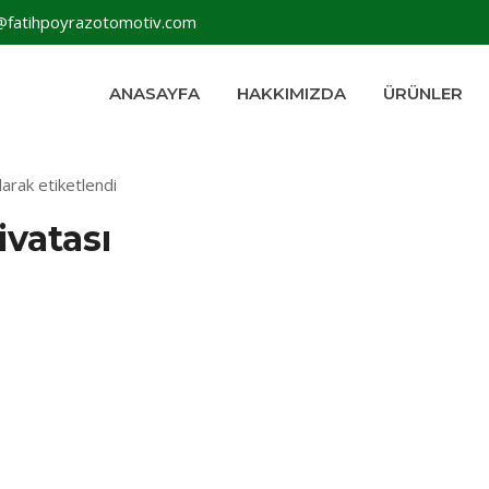
@fatihpoyrazotomotiv.com
ANASAYFA
HAKKIMIZDA
ÜRÜNLER
larak etiketlendi
ivatası