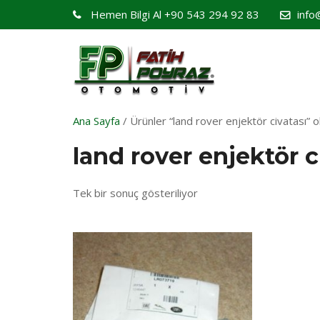
Hemen Bilgi Al
+90 543 294 92 83
info
Ana Sayfa
/ Ürünler “land rover enjektör civatası” o
land rover enjektör c
Tek bir sonuç gösteriliyor